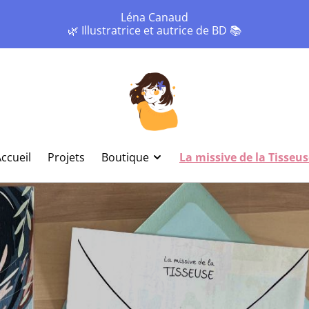
Léna Canaud
🌿 Illustratrice et autrice de BD 📚
ccueil
Projets
Boutique
La missive de la Tisseu