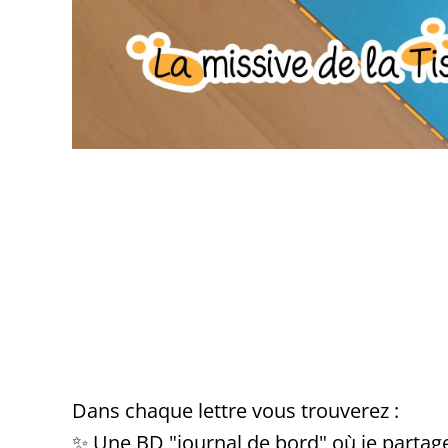
Dans chaque lettre vous trouverez :
✨ Une BD "journal de bord" où je partag