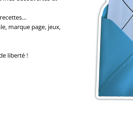
ecettes...
ale, marque page, jeux,
e liberté !