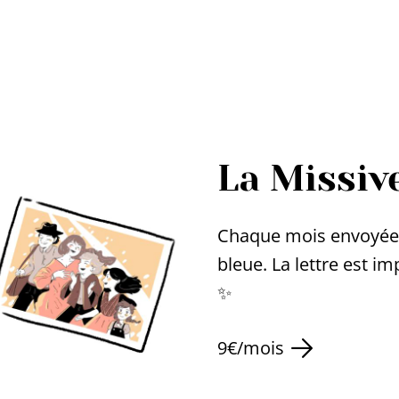
La Missiv
Chaque mois envoyée 
bleue. La lettre est i
✨
9€/mois