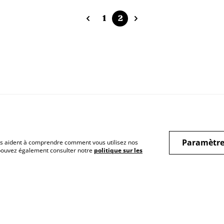
1
2
Paramètre
 nous aident à comprendre comment vous utilisez nos
 pouvez également consulter notre
politique sur les
Conditions de vente
Politique de
Cook
confidentialité