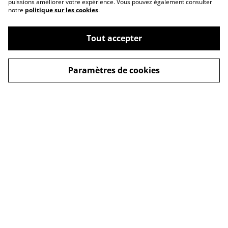
puissions améliorer votre expérience. Vous pouvez également consulter
notre
politique sur les cookies
.
Tout accepter
Paramètres de cookies
Contactez-moi
Conditions de vente
Politique de
Cookies
confidentialité
© 2026
Léna Canaud, illustratrice et autrice de BD
powered by