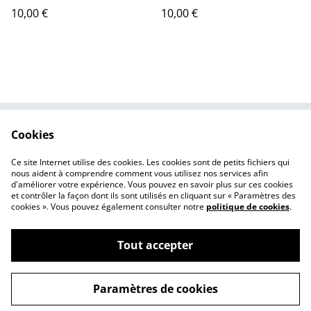
10,00 €
10,00 €
Cookies
Contactez-moi
Conditions de vente
Politique de
Cookies
Ce site Internet utilise des cookies. Les cookies sont de petits fichiers qui
confidentialité
nous aident à comprendre comment vous utilisez nos services afin
d'améliorer votre expérience. Vous pouvez en savoir plus sur ces cookies
et contrôler la façon dont ils sont utilisés en cliquant sur « Paramètres des
cookies ». Vous pouvez également consulter notre
politique de cookies
.
Tout accepter
©
2026
Léna Canaud, illustratrice et autrice de BD
Paramètres de cookies
powered by